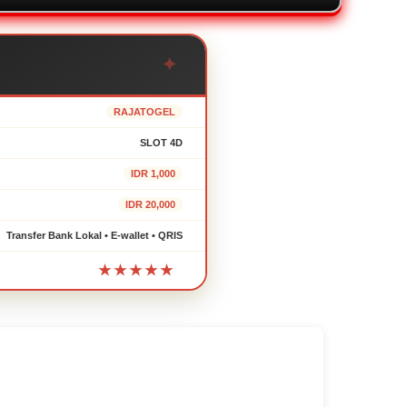
RAJATOGEL
SLOT 4D
IDR 1,000
IDR 20,000
Transfer Bank Lokal • E-wallet • QRIS