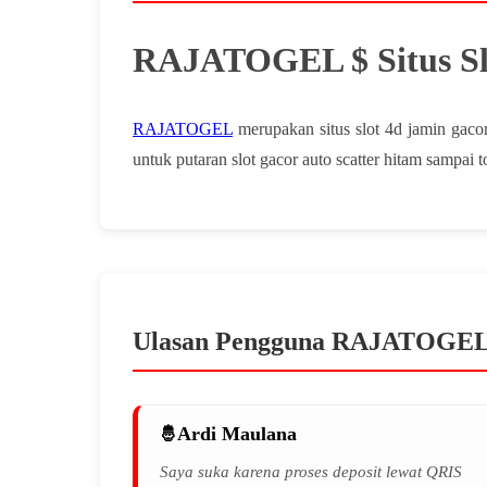
RAJATOGEL $ Situs Slo
RAJATOGEL
merupakan situs slot 4d jamin gacor
untuk putaran slot gacor auto scatter hitam sampai t
Ulasan Pengguna RAJATOGE
Ardi Maulana
Saya suka karena proses deposit lewat QRIS