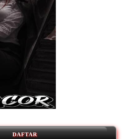
DAFTAR