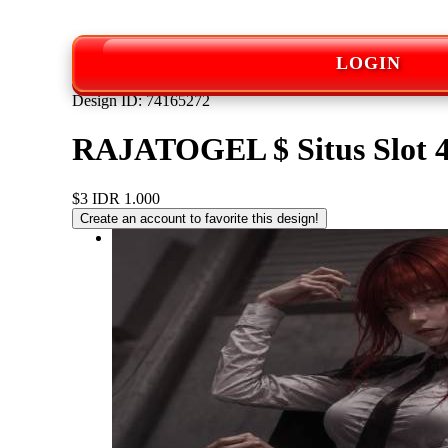
LOGIN
Design ID: 74165272
RAJATOGEL $ Situs Slot 4
$3
IDR 1.000
Create an account to favorite this design!