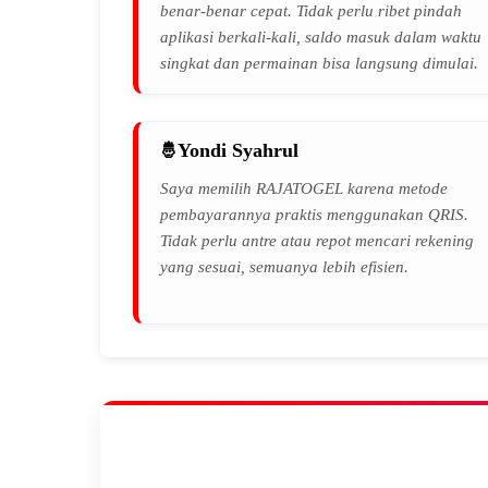
benar-benar cepat. Tidak perlu ribet pindah
aplikasi berkali-kali, saldo masuk dalam waktu
singkat dan permainan bisa langsung dimulai.
Yondi Syahrul
Saya memilih RAJATOGEL karena metode
pembayarannya praktis menggunakan QRIS.
Tidak perlu antre atau repot mencari rekening
yang sesuai, semuanya lebih efisien.