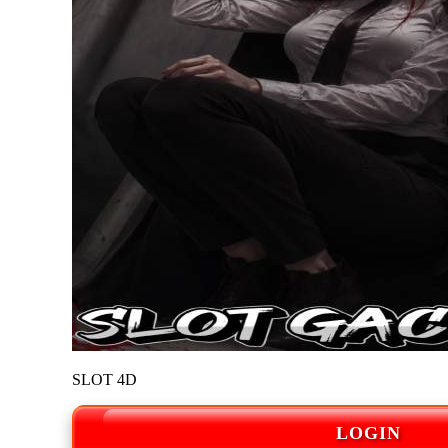
SLOT 4D
LOGIN