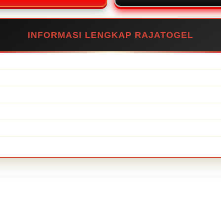
INFORMASI LENGKAP RAJATOGEL