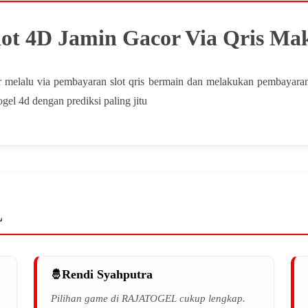
t 4D Jamin Gacor Via Qris Mak
 melalu via pembayaran slot qris bermain dan melakukan pembayaran m
ogel 4d dengan prediksi paling jitu
L
Rendi Syahputra
Pilihan game di RAJATOGEL cukup lengkap.