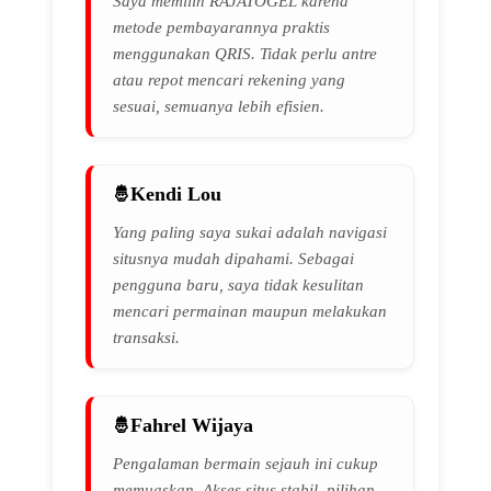
Saya memilih RAJATOGEL karena
metode pembayarannya praktis
menggunakan QRIS. Tidak perlu antre
atau repot mencari rekening yang
sesuai, semuanya lebih efisien.
Kendi Lou
Yang paling saya sukai adalah navigasi
situsnya mudah dipahami. Sebagai
pengguna baru, saya tidak kesulitan
mencari permainan maupun melakukan
transaksi.
Fahrel Wijaya
Pengalaman bermain sejauh ini cukup
memuaskan. Akses situs stabil, pilihan