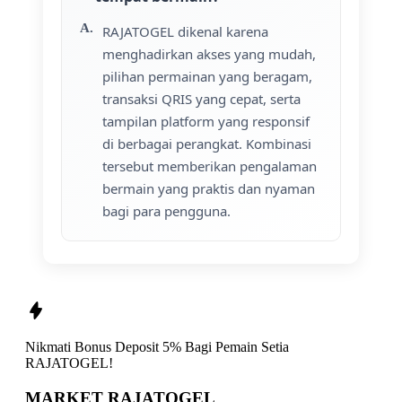
RAJATOGEL dikenal karena
menghadirkan akses yang mudah,
pilihan permainan yang beragam,
transaksi QRIS yang cepat, serta
tampilan platform yang responsif
di berbagai perangkat. Kombinasi
tersebut memberikan pengalaman
bermain yang praktis dan nyaman
bagi para pengguna.
Nikmati
Bonus Deposit 5%
Bagi Pemain Setia
RAJATOGEL!
MARKET RAJATOGEL