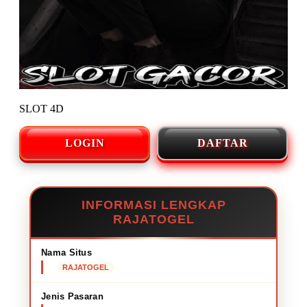
SLOT 4D
LOGIN
DAFTAR
INFORMASI LENGKAP
RAJATOGEL
Nama Situs
RAJATOGEL
Jenis Pasaran