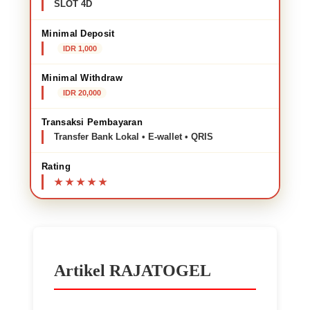
SLOT 4D
Minimal Deposit
IDR 1,000
Minimal Withdraw
IDR 20,000
Transaksi Pembayaran
Transfer Bank Lokal • E-wallet • QRIS
Rating
Artikel RAJATOGEL