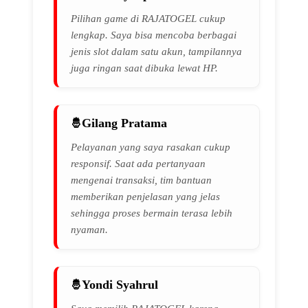
Pilihan game di RAJATOGEL cukup
lengkap. Saya bisa mencoba berbagai
jenis slot dalam satu akun, tampilannya
juga ringan saat dibuka lewat HP.
Gilang Pratama
Pelayanan yang saya rasakan cukup
responsif. Saat ada pertanyaan
mengenai transaksi, tim bantuan
memberikan penjelasan yang jelas
sehingga proses bermain terasa lebih
nyaman.
Yondi Syahrul