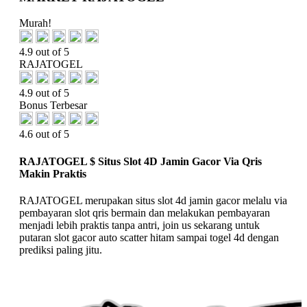
Murah!
4.9 out of 5
RAJATOGEL
4.9 out of 5
Bonus Terbesar
4.6 out of 5
RAJATOGEL $ Situs Slot 4D Jamin Gacor Via Qris
Makin Praktis
RAJATOGEL merupakan situs slot 4d jamin gacor melalu via
pembayaran slot qris bermain dan melakukan pembayaran
menjadi lebih praktis tanpa antri, join us sekarang untuk
putaran slot gacor auto scatter hitam sampai togel 4d dengan
prediksi paling jitu.