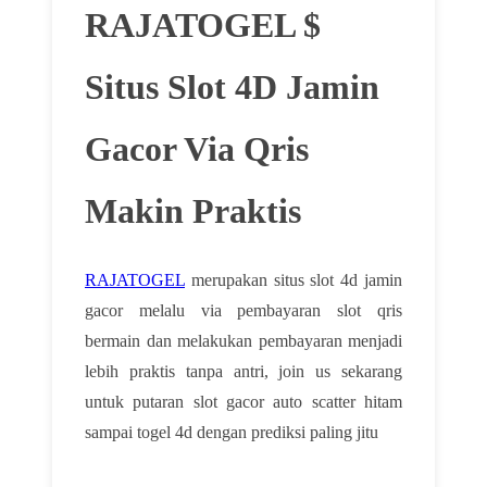
RAJATOGEL $
Situs Slot 4D Jamin
Gacor Via Qris
Makin Praktis
RAJATOGEL
merupakan situs slot 4d jamin
gacor melalu via pembayaran slot qris
bermain dan melakukan pembayaran menjadi
lebih praktis tanpa antri, join us sekarang
untuk putaran slot gacor auto scatter hitam
sampai togel 4d dengan prediksi paling jitu