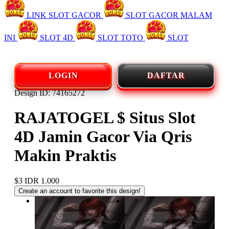
LINK SLOT GACOR
SLOT GACOR MALAM
INI
SLOT 4D
SLOT TOTO
SLOT
LOGIN
DAFTAR
Design ID: 74165272
RAJATOGEL $ Situs Slot
4D Jamin Gacor Via Qris
Makin Praktis
$3
IDR 1.000
Create an account to favorite this design!