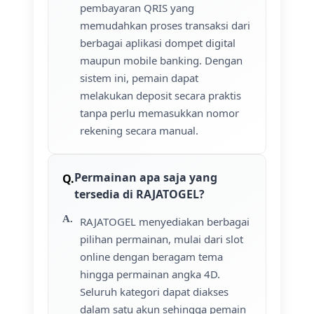
pembayaran QRIS yang
memudahkan proses transaksi dari
berbagai aplikasi dompet digital
maupun mobile banking. Dengan
sistem ini, pemain dapat
melakukan deposit secara praktis
tanpa perlu memasukkan nomor
rekening secara manual.
Permainan apa saja yang
tersedia di RAJATOGEL?
RAJATOGEL menyediakan berbagai
pilihan permainan, mulai dari slot
online dengan beragam tema
hingga permainan angka 4D.
Seluruh kategori dapat diakses
dalam satu akun sehingga pemain