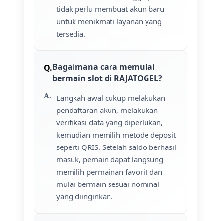
tidak perlu membuat akun baru
untuk menikmati layanan yang
tersedia.
Bagaimana cara memulai
bermain slot di RAJATOGEL?
Langkah awal cukup melakukan
pendaftaran akun, melakukan
verifikasi data yang diperlukan,
kemudian memilih metode deposit
seperti QRIS. Setelah saldo berhasil
masuk, pemain dapat langsung
memilih permainan favorit dan
mulai bermain sesuai nominal
yang diinginkan.