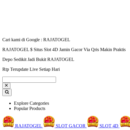
Cari kami di Google : RAJATOGEL
RAJATOGEL $ Situs Slot 4D Jamin Gacor Via Qris Makin Praktis
Depo Sedikit Jadi Bukit RAJATOGEL
Rtp Terupdate Live Setiap Hari
Explore Categories
Popular Products
RAJATOGEL
SLOT GACOR
SLOT 4D