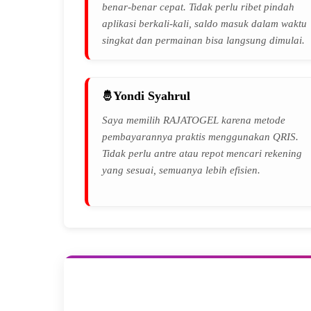
benar-benar cepat. Tidak perlu ribet pindah
aplikasi berkali-kali, saldo masuk dalam waktu
singkat dan permainan bisa langsung dimulai.
Yondi Syahrul
Saya memilih RAJATOGEL karena metode
pembayarannya praktis menggunakan QRIS.
Tidak perlu antre atau repot mencari rekening
yang sesuai, semuanya lebih efisien.