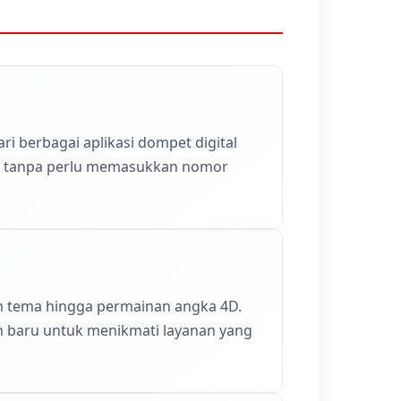
berbagai aplikasi dompet digital
is tanpa perlu memasukkan nomor
am tema hingga permainan angka 4D.
n baru untuk menikmati layanan yang