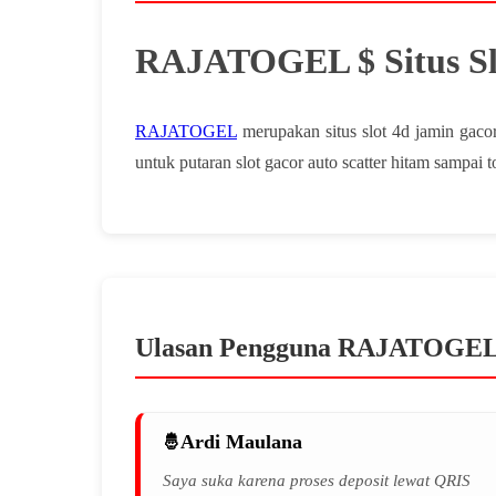
RAJATOGEL $ Situs Slo
RAJATOGEL
merupakan situs slot 4d jamin gacor
untuk putaran slot gacor auto scatter hitam sampai t
Ulasan Pengguna RAJATOGE
Ardi Maulana
Saya suka karena proses deposit lewat QRIS