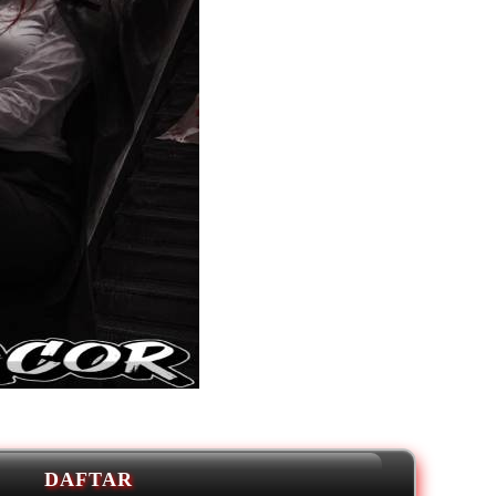
DAFTAR