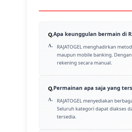
Apa keunggulan bermain di
RAJATOGEL menghadirkan metode 
maupun mobile banking. Dengan 
rekening secara manual.
Permainan apa saja yang ter
RAJATOGEL menyediakan berbagai 
Seluruh kategori dapat diakses 
tersedia.