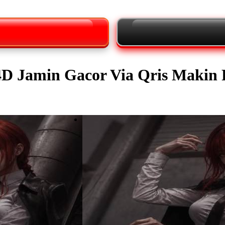
D Jamin Gacor Via Qris Makin 