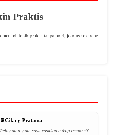
in Praktis
enjadi lebih praktis tanpa antri, join us sekarang
Gilang Pratama
Pelayanan yang saya rasakan cukup responsif.