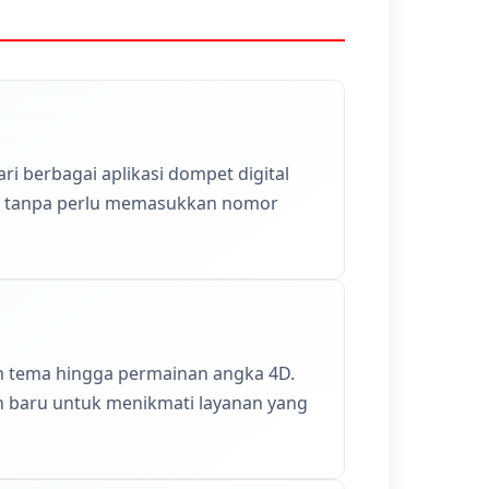
berbagai aplikasi dompet digital
is tanpa perlu memasukkan nomor
am tema hingga permainan angka 4D.
n baru untuk menikmati layanan yang