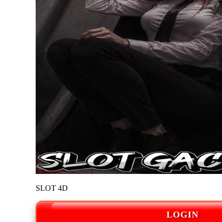
SLOT 4D
LOGIN