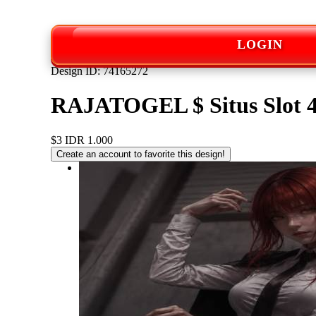
LOGIN
Design ID: 74165272
RAJATOGEL $ Situs Slot 4
$3
IDR 1.000
Create an account to favorite this design!