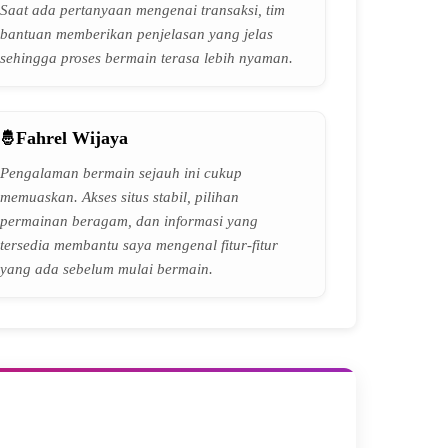
Saat ada pertanyaan mengenai transaksi, tim
bantuan memberikan penjelasan yang jelas
sehingga proses bermain terasa lebih nyaman.
Fahrel Wijaya
Pengalaman bermain sejauh ini cukup
memuaskan. Akses situs stabil, pilihan
permainan beragam, dan informasi yang
tersedia membantu saya mengenal fitur-fitur
yang ada sebelum mulai bermain.