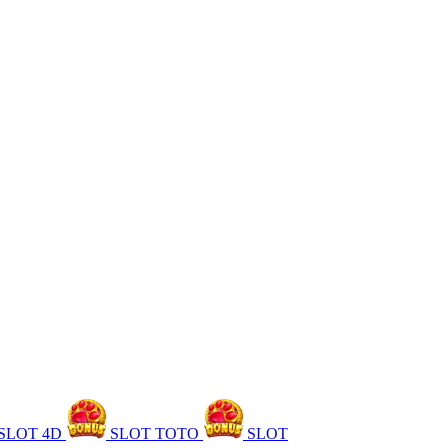
SLOT 4D
SLOT TOTO
SLOT