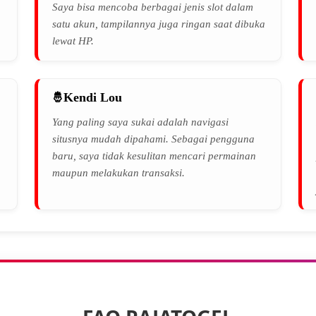
Saya bisa mencoba berbagai jenis slot dalam
satu akun, tampilannya juga ringan saat dibuka
lewat HP.
Kendi Lou
Yang paling saya sukai adalah navigasi
situsnya mudah dipahami. Sebagai pengguna
baru, saya tidak kesulitan mencari permainan
maupun melakukan transaksi.