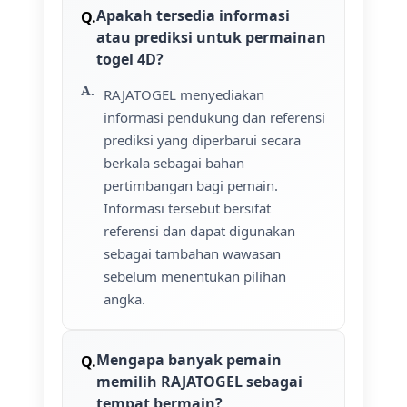
Apakah tersedia informasi
atau prediksi untuk permainan
togel 4D?
RAJATOGEL menyediakan
informasi pendukung dan referensi
prediksi yang diperbarui secara
berkala sebagai bahan
pertimbangan bagi pemain.
Informasi tersebut bersifat
referensi dan dapat digunakan
sebagai tambahan wawasan
sebelum menentukan pilihan
angka.
Mengapa banyak pemain
memilih RAJATOGEL sebagai
tempat bermain?