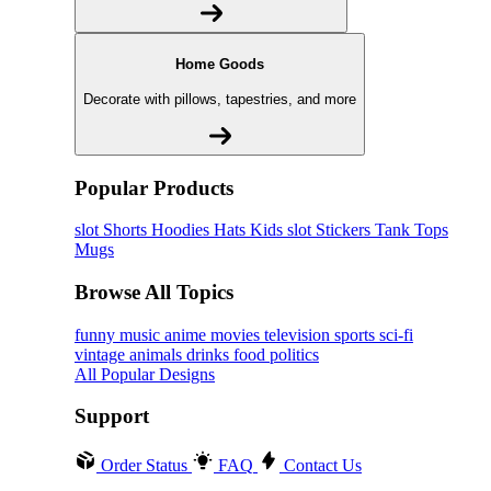
Home Goods
Decorate with pillows, tapestries, and more
Popular Products
slot
Shorts
Hoodies
Hats
Kids slot
Stickers
Tank Tops
Mugs
Browse All Topics
funny
music
anime
movies
television
sports
sci-fi
vintage
animals
drinks
food
politics
All Popular Designs
Support
Order Status
FAQ
Contact Us