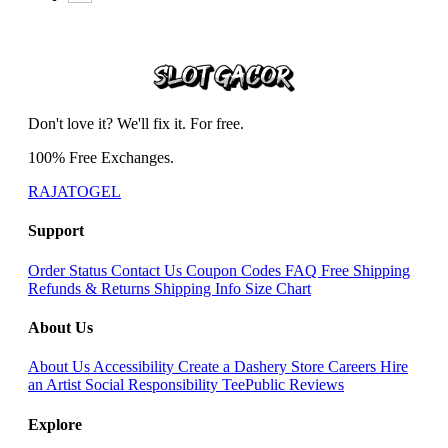
Don't love it? We'll fix it. For free.
100% Free Exchanges.
RAJATOGEL
Support
Order Status
Contact Us
Coupon Codes
FAQ
Free Shipping
Refunds & Returns
Shipping Info
Size Chart
About Us
About Us
Accessibility
Create a Dashery Store
Careers
Hire
an Artist
Social Responsibility
TeePublic Reviews
Explore