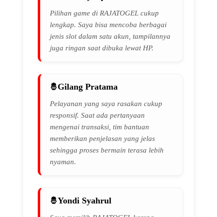
Pilihan game di RAJATOGEL cukup
lengkap. Saya bisa mencoba berbagai
jenis slot dalam satu akun, tampilannya
juga ringan saat dibuka lewat HP.
Gilang Pratama
Pelayanan yang saya rasakan cukup
responsif. Saat ada pertanyaan
mengenai transaksi, tim bantuan
memberikan penjelasan yang jelas
sehingga proses bermain terasa lebih
nyaman.
Yondi Syahrul