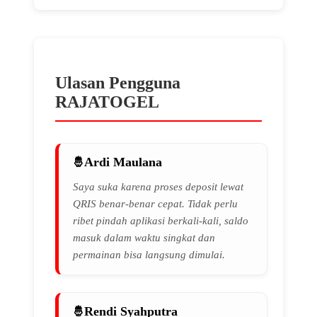
Ulasan Pengguna
RAJATOGEL
Ardi Maulana
Saya suka karena proses deposit lewat
QRIS benar-benar cepat. Tidak perlu
ribet pindah aplikasi berkali-kali, saldo
masuk dalam waktu singkat dan
permainan bisa langsung dimulai.
Rendi Syahputra