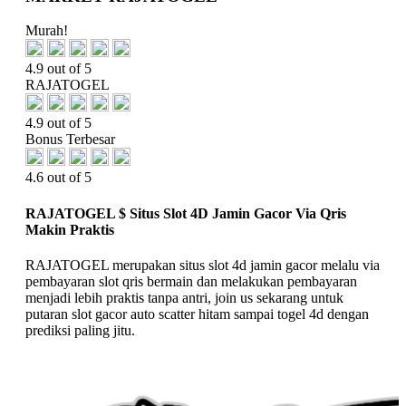
Murah!
4.9 out of 5
RAJATOGEL
4.9 out of 5
Bonus Terbesar
4.6 out of 5
RAJATOGEL $ Situs Slot 4D Jamin Gacor Via Qris
Makin Praktis
RAJATOGEL merupakan situs slot 4d jamin gacor melalu via
pembayaran slot qris bermain dan melakukan pembayaran
menjadi lebih praktis tanpa antri, join us sekarang untuk
putaran slot gacor auto scatter hitam sampai togel 4d dengan
prediksi paling jitu.