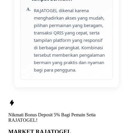
RAJATOGEL dikenal karena
menghadirkan akses yang mudah,
pilihan permainan yang beragam,
transaksi QRIS yang cepat, serta
tampilan platform yang responsif
di berbagai perangkat. Kombinasi
tersebut memberikan pengalaman
bermain yang praktis dan nyaman
bagi para pengguna.
Nikmati
Bonus Deposit 5%
Bagi Pemain Setia
RAJATOGEL!
MARKET RAJATOGEL