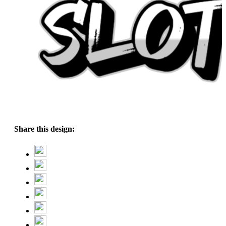
Share this design: