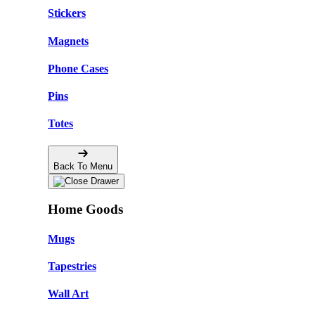
Stickers
Magnets
Phone Cases
Pins
Totes
Back To Menu
Home Goods
Mugs
Tapestries
Wall Art