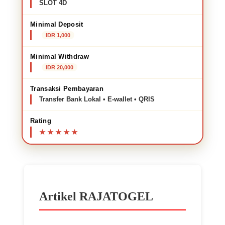
SLOT 4D
Minimal Deposit
IDR 1,000
Minimal Withdraw
IDR 20,000
Transaksi Pembayaran
Transfer Bank Lokal • E-wallet • QRIS
Rating
Artikel RAJATOGEL