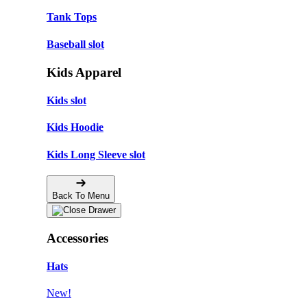
Tank Tops
Baseball slot
Kids Apparel
Kids slot
Kids Hoodie
Kids Long Sleeve slot
Back To Menu
Accessories
Hats
New!