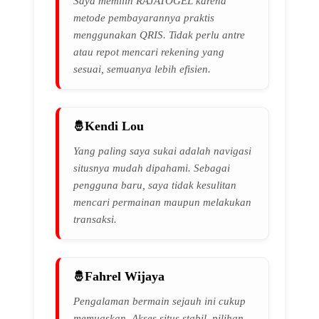
Saya memilih RAJATOGEL karena
metode pembayarannya praktis
menggunakan QRIS. Tidak perlu antre
atau repot mencari rekening yang
sesuai, semuanya lebih efisien.
Kendi Lou
Yang paling saya sukai adalah navigasi
situsnya mudah dipahami. Sebagai
pengguna baru, saya tidak kesulitan
mencari permainan maupun melakukan
transaksi.
Fahrel Wijaya
Pengalaman bermain sejauh ini cukup
memuaskan. Akses situs stabil, pilihan