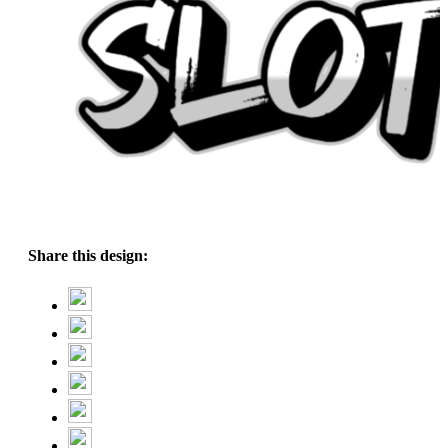
Share this design: