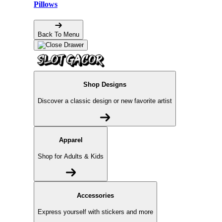
Pillows
Back To Menu
Shop Designs
Discover a classic design or new favorite artist
Apparel
Shop for Adults & Kids
Accessories
Express yourself with stickers and more