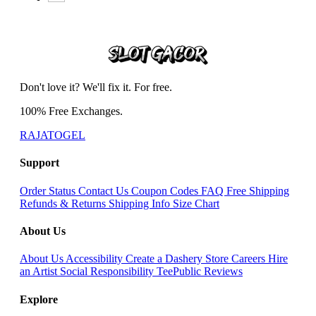
Don't love it? We'll fix it. For free.
100% Free Exchanges.
RAJATOGEL
Support
Order Status
Contact Us
Coupon Codes
FAQ
Free Shipping
Refunds & Returns
Shipping Info
Size Chart
About Us
About Us
Accessibility
Create a Dashery Store
Careers
Hire
an Artist
Social Responsibility
TeePublic Reviews
Explore