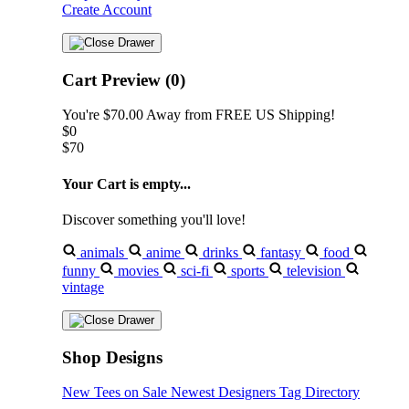
Create Account
Cart Preview (0)
You're
$70.00
Away from
FREE US Shipping!
$0
$70
Your Cart is empty...
Discover something you'll love!
animals
anime
drinks
fantasy
food
funny
movies
sci-fi
sports
television
vintage
Shop Designs
New Tees on Sale
Newest Designers
Tag Directory