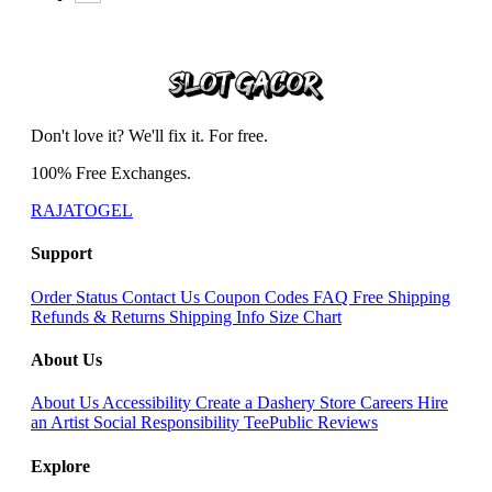
Don't love it? We'll fix it. For free.
100% Free Exchanges.
RAJATOGEL
Support
Order Status
Contact Us
Coupon Codes
FAQ
Free Shipping
Refunds & Returns
Shipping Info
Size Chart
About Us
About Us
Accessibility
Create a Dashery Store
Careers
Hire
an Artist
Social Responsibility
TeePublic Reviews
Explore