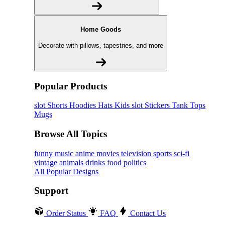
Home Goods
Decorate with pillows, tapestries, and more
Popular Products
slot
Shorts
Hoodies
Hats
Kids slot
Stickers
Tank Tops
Mugs
Browse All Topics
funny
music
anime
movies
television
sports
sci-fi
vintage
animals
drinks
food
politics
All Popular Designs
Support
Order Status
FAQ
Contact Us