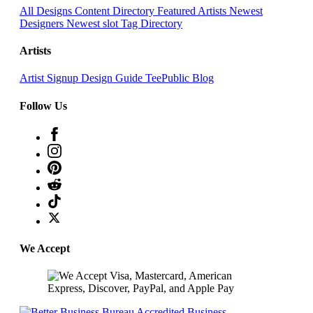
All Designs
Content Directory
Featured Artists
Newest
Designers
Newest slot
Tag Directory
Artists
Artist Signup
Design Guide
TeePublic Blog
Follow Us
We Accept