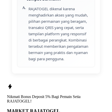
RAJATOGEL dikenal karena
menghadirkan akses yang mudah,
pilihan permainan yang beragam,
transaksi QRIS yang cepat, serta
tampilan platform yang responsif
di berbagai perangkat. Kombinasi
tersebut memberikan pengalaman
bermain yang praktis dan nyaman
bagi para pengguna.
Nikmati
Bonus Deposit 5%
Bagi Pemain Setia
RAJATOGEL!
MARKET RAJATOGEL