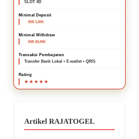
SLOT 4D
Minimal Deposit
IDR 1,000
Minimal Withdraw
IDR 20,000
Transaksi Pembayaran
Transfer Bank Lokal • E-wallet • QRIS
Rating
Artikel RAJATOGEL