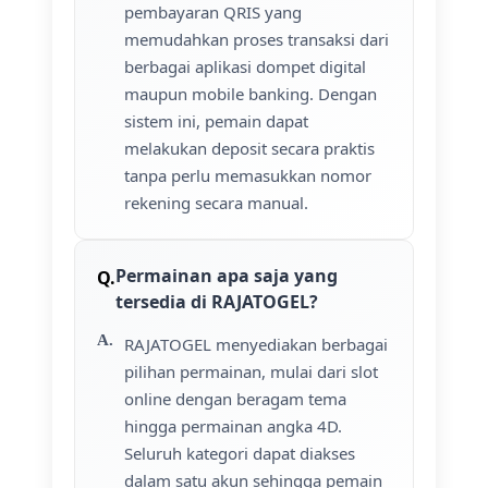
pembayaran QRIS yang
memudahkan proses transaksi dari
berbagai aplikasi dompet digital
maupun mobile banking. Dengan
sistem ini, pemain dapat
melakukan deposit secara praktis
tanpa perlu memasukkan nomor
rekening secara manual.
Permainan apa saja yang
tersedia di RAJATOGEL?
RAJATOGEL menyediakan berbagai
pilihan permainan, mulai dari slot
online dengan beragam tema
hingga permainan angka 4D.
Seluruh kategori dapat diakses
dalam satu akun sehingga pemain