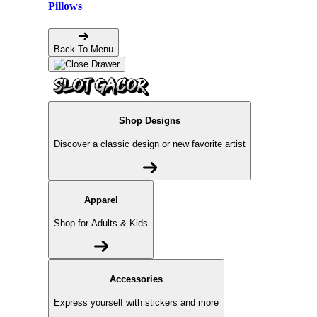
Pillows
Back To Menu
Shop Designs
Discover a classic design or new favorite artist
Apparel
Shop for Adults & Kids
Accessories
Express yourself with stickers and more