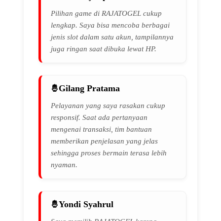
Pilihan game di RAJATOGEL cukup
lengkap. Saya bisa mencoba berbagai
jenis slot dalam satu akun, tampilannya
juga ringan saat dibuka lewat HP.
Gilang Pratama
Pelayanan yang saya rasakan cukup
responsif. Saat ada pertanyaan
mengenai transaksi, tim bantuan
memberikan penjelasan yang jelas
sehingga proses bermain terasa lebih
nyaman.
Yondi Syahrul