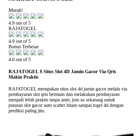
Murah!
4.9 out of 5
RAJATOGEL
4.9 out of 5
Bonus Terbesar
4.6 out of 5
RAJATOGEL $ Situs Slot 4D Jamin Gacor Via Qris
Makin Praktis
RAJATOGEL merupakan situs slot 4d jamin gacor melalu via
pembayaran slot qris bermain dan melakukan pembayaran
menjadi lebih praktis tanpa antri, join us sekarang untuk
putaran slot gacor auto scatter hitam sampai togel 4d dengan
prediksi paling jitu.