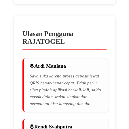
Ulasan Pengguna
RAJATOGEL
Ardi Maulana
Saya suka karena proses deposit lewat
QRIS benar-benar cepat. Tidak perlu
ribet pindah aplikasi berkali-kali, saldo
masuk dalam waktu singkat dan
permainan bisa langsung dimulai.
Rendi Syahputra