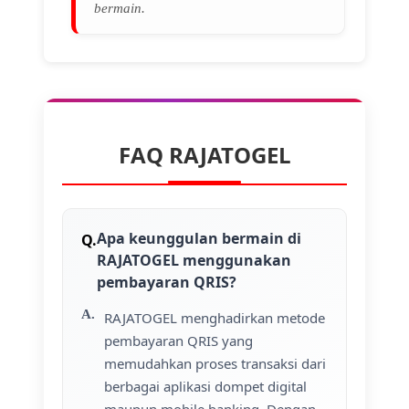
bermain.
FAQ RAJATOGEL
Apa keunggulan bermain di
RAJATOGEL menggunakan
pembayaran QRIS?
RAJATOGEL menghadirkan metode
pembayaran QRIS yang
memudahkan proses transaksi dari
berbagai aplikasi dompet digital