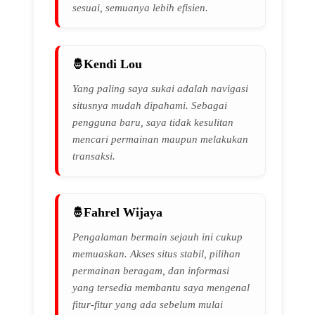
sesuai, semuanya lebih efisien.
Kendi Lou
Yang paling saya sukai adalah navigasi
situsnya mudah dipahami. Sebagai
pengguna baru, saya tidak kesulitan
mencari permainan maupun melakukan
transaksi.
Fahrel Wijaya
Pengalaman bermain sejauh ini cukup
memuaskan. Akses situs stabil, pilihan
permainan beragam, dan informasi
yang tersedia membantu saya mengenal
fitur-fitur yang ada sebelum mulai