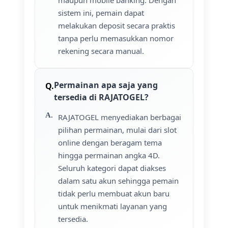
maupun mobile banking. Dengan
sistem ini, pemain dapat
melakukan deposit secara praktis
tanpa perlu memasukkan nomor
rekening secara manual.
Permainan apa saja yang
tersedia di RAJATOGEL?
RAJATOGEL menyediakan berbagai
pilihan permainan, mulai dari slot
online dengan beragam tema
hingga permainan angka 4D.
Seluruh kategori dapat diakses
dalam satu akun sehingga pemain
tidak perlu membuat akun baru
untuk menikmati layanan yang
tersedia.