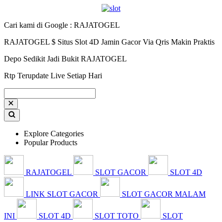
Cari kami di Google : RAJATOGEL
RAJATOGEL $ Situs Slot 4D Jamin Gacor Via Qris Makin Praktis
Depo Sedikit Jadi Bukit RAJATOGEL
Rtp Terupdate Live Setiap Hari
Explore Categories
Popular Products
RAJATOGEL
SLOT GACOR
SLOT 4D
LINK SLOT GACOR
SLOT GACOR MALAM
INI
SLOT 4D
SLOT TOTO
SLOT