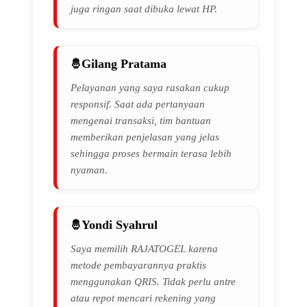
juga ringan saat dibuka lewat HP.
Gilang Pratama
Pelayanan yang saya rasakan cukup
responsif. Saat ada pertanyaan
mengenai transaksi, tim bantuan
memberikan penjelasan yang jelas
sehingga proses bermain terasa lebih
nyaman.
Yondi Syahrul
Saya memilih RAJATOGEL karena
metode pembayarannya praktis
menggunakan QRIS. Tidak perlu antre
atau repot mencari rekening yang