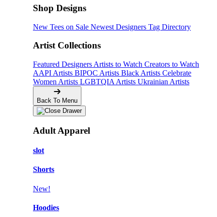
Shop Designs
New Tees on Sale
Newest Designers
Tag Directory
Artist Collections
Featured Designers
Artists to Watch
Creators to Watch
AAPI Artists
BIPOC Artists
Black Artists
Celebrate
Women Artists
LGBTQIA Artists
Ukrainian Artists
Back To Menu
Adult Apparel
slot
Shorts
New!
Hoodies