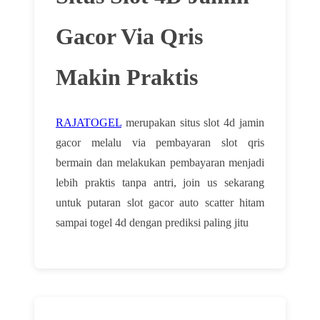
Gacor Via Qris
Makin Praktis
RAJATOGEL
merupakan situs slot 4d jamin
gacor melalu via pembayaran slot qris
bermain dan melakukan pembayaran menjadi
lebih praktis tanpa antri, join us sekarang
untuk putaran slot gacor auto scatter hitam
sampai togel 4d dengan prediksi paling jitu