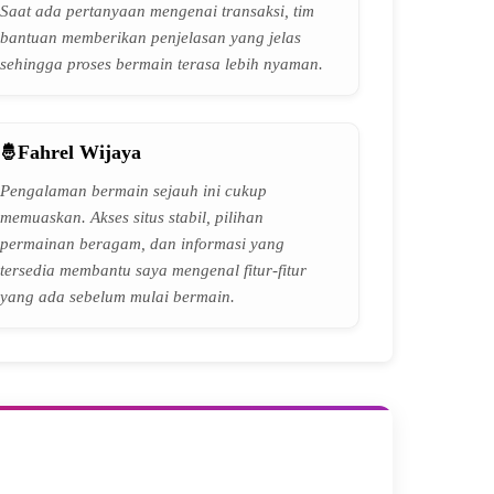
Saat ada pertanyaan mengenai transaksi, tim
bantuan memberikan penjelasan yang jelas
sehingga proses bermain terasa lebih nyaman.
Fahrel Wijaya
Pengalaman bermain sejauh ini cukup
memuaskan. Akses situs stabil, pilihan
permainan beragam, dan informasi yang
tersedia membantu saya mengenal fitur-fitur
yang ada sebelum mulai bermain.