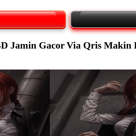
D Jamin Gacor Via Qris Makin 