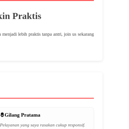
in Praktis
enjadi lebih praktis tanpa antri, join us sekarang
Gilang Pratama
Pelayanan yang saya rasakan cukup responsif.