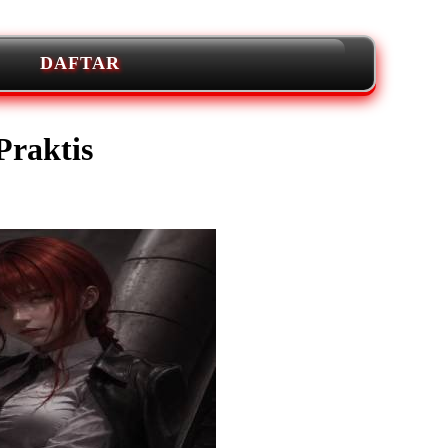
DAFTAR
Praktis