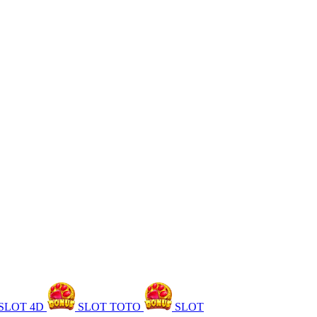
SLOT 4D
SLOT TOTO
SLOT