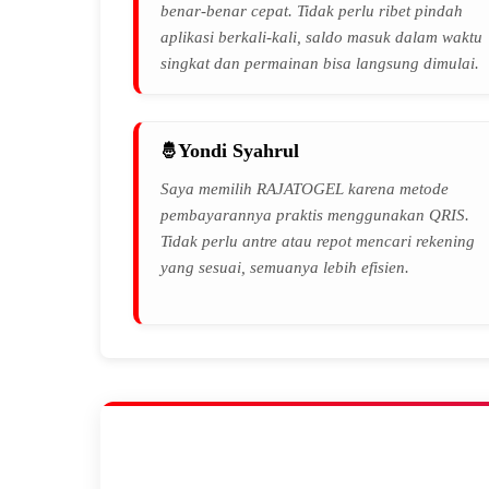
benar-benar cepat. Tidak perlu ribet pindah
aplikasi berkali-kali, saldo masuk dalam waktu
singkat dan permainan bisa langsung dimulai.
Yondi Syahrul
Saya memilih RAJATOGEL karena metode
pembayarannya praktis menggunakan QRIS.
Tidak perlu antre atau repot mencari rekening
yang sesuai, semuanya lebih efisien.