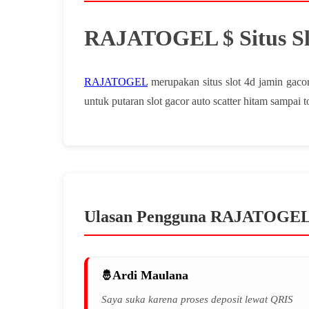
RAJATOGEL $ Situs Slo
RAJATOGEL
merupakan situs slot 4d jamin gacor
untuk putaran slot gacor auto scatter hitam sampai t
Ulasan Pengguna RAJATOGE
Ardi Maulana
Saya suka karena proses deposit lewat QRIS