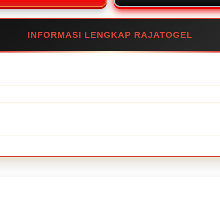
INFORMASI LENGKAP RAJATOGEL