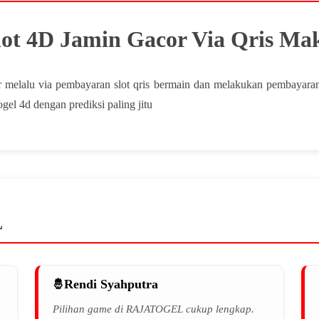
t 4D Jamin Gacor Via Qris Mak
 melalu via pembayaran slot qris bermain dan melakukan pembayaran m
ogel 4d dengan prediksi paling jitu
L
Rendi Syahputra
Pilihan game di RAJATOGEL cukup lengkap.