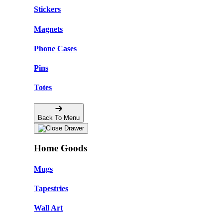
Stickers
Magnets
Phone Cases
Pins
Totes
Back To Menu
Home Goods
Mugs
Tapestries
Wall Art