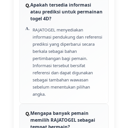
Apakah tersedia informasi
atau prediksi untuk permainan
togel 4D?
RAJATOGEL menyediakan
informasi pendukung dan referensi
prediksi yang diperbarui secara
berkala sebagai bahan
pertimbangan bagi pemain.
Informasi tersebut bersifat
referensi dan dapat digunakan
sebagai tambahan wawasan
sebelum menentukan pilihan
angka.
Mengapa banyak pemain
memilih RAJATOGEL sebagai
tempat bermain?