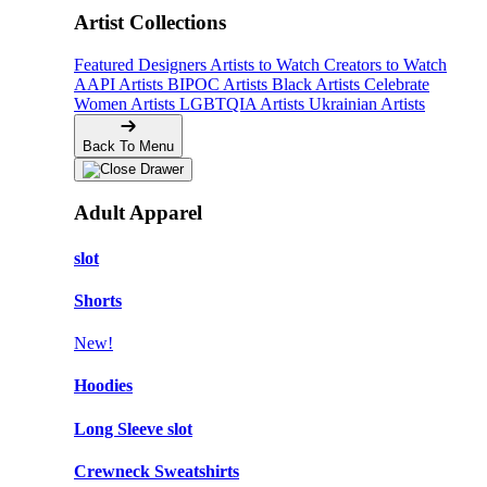
Artist Collections
Featured Designers
Artists to Watch
Creators to Watch
AAPI Artists
BIPOC Artists
Black Artists
Celebrate
Women Artists
LGBTQIA Artists
Ukrainian Artists
Back To Menu
Adult Apparel
slot
Shorts
New!
Hoodies
Long Sleeve slot
Crewneck Sweatshirts