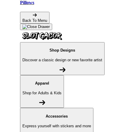
Pillows
Back To Menu
Shop Designs
Discover a classic design or new favorite artist
Apparel
Shop for Adults & Kids
Accessories
Express yourself with stickers and more