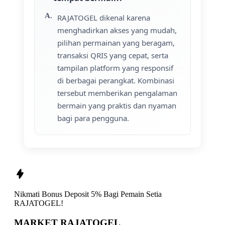
RAJATOGEL dikenal karena
menghadirkan akses yang mudah,
pilihan permainan yang beragam,
transaksi QRIS yang cepat, serta
tampilan platform yang responsif
di berbagai perangkat. Kombinasi
tersebut memberikan pengalaman
bermain yang praktis dan nyaman
bagi para pengguna.
Nikmati
Bonus Deposit 5%
Bagi Pemain Setia
RAJATOGEL!
MARKET RAJATOGEL