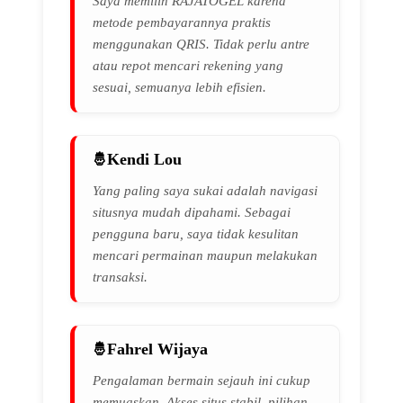
Saya memilih RAJATOGEL karena
metode pembayarannya praktis
menggunakan QRIS. Tidak perlu antre
atau repot mencari rekening yang
sesuai, semuanya lebih efisien.
Kendi Lou
Yang paling saya sukai adalah navigasi
situsnya mudah dipahami. Sebagai
pengguna baru, saya tidak kesulitan
mencari permainan maupun melakukan
transaksi.
Fahrel Wijaya
Pengalaman bermain sejauh ini cukup
memuaskan. Akses situs stabil, pilihan