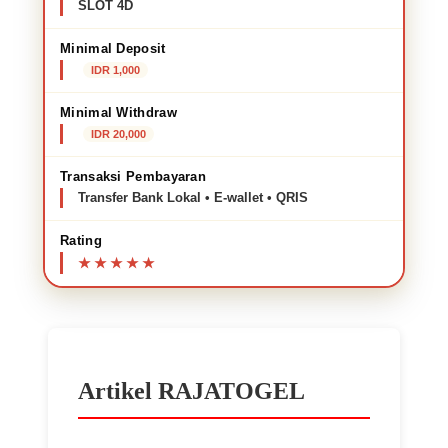
SLOT 4D
Minimal Deposit
IDR 1,000
Minimal Withdraw
IDR 20,000
Transaksi Pembayaran
Transfer Bank Lokal • E-wallet • QRIS
Rating
Artikel RAJATOGEL