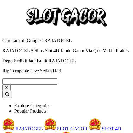
Cari kami di Google : RAJATOGEL
RAJATOGEL $ Situs Slot 4D Jamin Gacor Via Qris Makin Praktis
Depo Sedikit Jadi Bukit RAJATOGEL
Rtp Terupdate Live Setiap Hari
Explore Categories
Popular Products
RAJATOGEL
SLOT GACOR
SLOT 4D