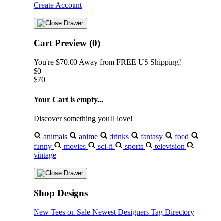
Create Account
Cart Preview (0)
You're
$70.00
Away from
FREE US Shipping!
$0
$70
Your Cart is empty...
Discover something you'll love!
animals
anime
drinks
fantasy
food
funny
movies
sci-fi
sports
television
vintage
Shop Designs
New Tees on Sale
Newest Designers
Tag Directory