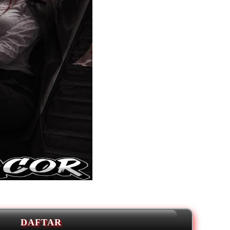
DAFTAR