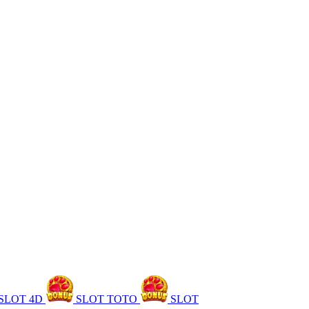
SLOT 4D
SLOT TOTO
SLOT