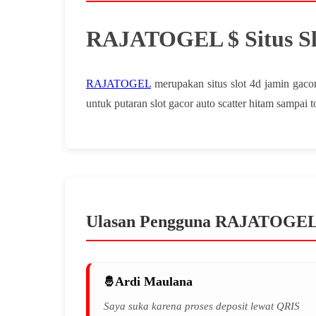
RAJATOGEL $ Situs Slo
RAJATOGEL
merupakan situs slot 4d jamin gacor
untuk putaran slot gacor auto scatter hitam sampai t
Ulasan Pengguna RAJATOGE
Ardi Maulana
Saya suka karena proses deposit lewat QRIS