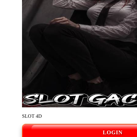
SLOT 4D
LOGIN