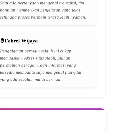
Saat ada pertanyaan mengenai transaksi, tim
bantuan memberikan penjelasan yang jelas
sehingga proses bermain terasa lebih nyaman.
Fahrel Wijaya
Pengalaman bermain sejauh ini cukup
memuaskan. Akses situs stabil, pilihan
permainan beragam, dan informasi yang
tersedia membantu saya mengenal fitur-fitur
yang ada sebelum mulai bermain.